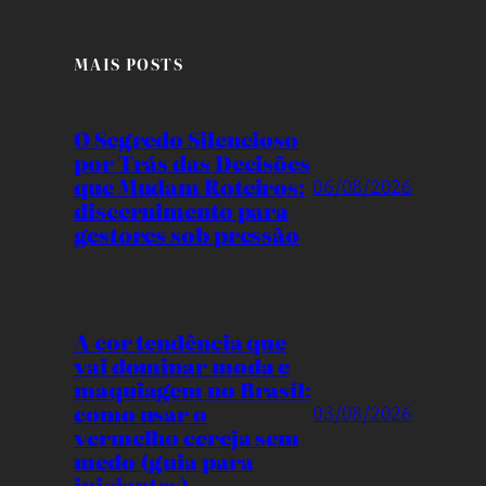
MAIS POSTS
O Segredo Silencioso
por Trás das Decisões
que Mudam Roteiros:
06/08/2026
discernimento para
gestores sob pressão
A cor tendência que
vai dominar moda e
maquiagem no Brasil:
como usar o
03/08/2026
vermelho cereja sem
medo (guia para
iniciantes)