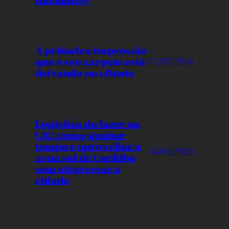
A primeira impressão
que o seu carpete está
01/07/2026
deixando no cliente
Logística do lazer na
CIC: como ganhar
tempo e aproveitar a
24/06/2026
zona sul de Curitiba
sem atravessar a
cidade