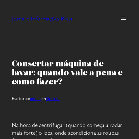
Pular
para
Jornal e Informações Brasil
o
conteúdo
Consertar máquina de
lavar: quando vale a pena e
como fazer?
Escrito por
admin
em
Notícias
Na hora de centrifugar (quando começa a rodar
mais forte) o local onde acondiciona as roupas