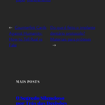
←
Counterfeit Cards
Do que é feito o implante
Against Humanity:
dentário protocolo?
How to Tell Real vs
Materiais para próteses
Fake
→
MAIS POSTS
O Segredo Silencioso
por Trás das Decisões