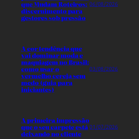
que Mudam Roteiros:
06/08/2026
discernimento para
gestores sob pressão
A cor tendência que
vai dominar moda e
maquiagem no Brasil:
como usar o
03/08/2026
vermelho cereja sem
medo (guia para
iniciantes)
A primeira impressão
que o seu carpete está
01/07/2026
deixando no cliente