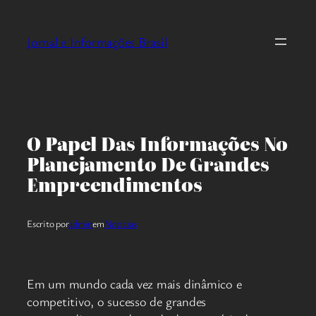
Pular
para
Jornal e Informações Brasil
o
conteúdo
O Papel Das Informações No
Planejamento De Grandes
Empreendimentos
Escrito por
admin
em
Notícias
Em um mundo cada vez mais dinâmico e
competitivo, o sucesso de grandes