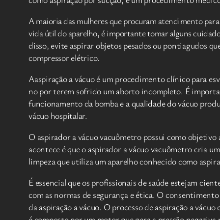
A maioria das mulheres que procuram atendimento para as
vida útil do aparelho, é importante tomar alguns cuidados
disso, evite aspirar objetos pesados ou pontiagudos q
compressor elétrico.
Aaspiração a vácuo é um procedimento clínico para es
no por terem sofrido um aborto incompleto. É importa
funcionamento da bomba e a qualidade do vácuo produzi
vácuo hospitalar.
O aspirador a vácuo vacuômetro possui como objetivo aux
acontece é que o aspirador a vácuo vacuômetro cria um
limpeza que utiliza um aparelho conhecido como aspirad
É essencial que os profissionais de saúde estejam cien
com as normas de segurança e ética. O consentimento i
da aspiração a vácuo. O processo de aspiração a vácuo
é composto por um motor que gera a pressão negativa ne