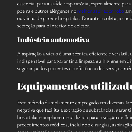
essencial para a saúde respiratória, especialmente para
poeira e outros alérgenos no
melhor aspirador robo
amb
ou vácuo de parede hospitalar. Durante a coleta, a sond
secreção para o interior do coletor.
Indústria automotiva
A aspiração a vácuo é uma técnica eficiente e versátil, 
indispensável para garantir a limpeza e a higiene em d
segurança dos pacientes e a eficiência dos serviços mé
Equipamentos utilizado
Este método é amplamente empregado em diversas áreas
negativa que facilita a extração de substâncias, gara
hospitalar é amplamente utilizado para a sucção de fl
procedimentos médicos, incluindo cirurgias, aspiração
como aspiração por sucção, é um procedimento médic