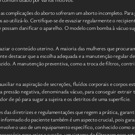
 complicações do aborto sofreram um aborto incompleto. Para gar
 ao utilizá-lo. Certifique-se de esvaziar regularmente o recipien
ue possam danificar o aparelho. O modelo com bomba à vácuo sug
vaziar o conteúdo uterino. A maioria das mulheres que procur
nte destacar que a escolha adequada e a manutenção regular de
do. A manutenção preventiva, como a troca de filtros, contribu
iliar na aspiração de secreções, fluídos corporais e corpos est
a pressão negativa, denominada vácuo, para conseguir extrair t
or de pó para sugar a sujeira e os detritos de uma superfície.
tes das diretrizes e regulamentações que regem a prática, gara
nformado do paciente também é um aspecto crucial, pois garante
 envolve o uso de um equipamento específico, conhecido como a
cessária para criar a sucção, um sistema de filtragem para rete