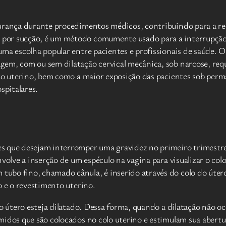
gurança durante procedimentos médicos, contribuindo para a re
or sucção, é um método comumente usado para a interrupção da
uma escolha popular entre pacientes e profissionais de saúde.
gem, com ou sem dilatação cervical mecânica, sob narcose, req
nto uterino, bem como a maior exposição das pacientes sob per
spitalares.
s que desejam interromper uma gravidez no primeiro trimestre 
volve a inserção de um espéculo na vagina para visualizar o col
bo fino, chamado cânula, é inserido através do colo do útero 
o e o revestimento uterino.
 do útero esteja dilatado. Dessa forma, quando a dilatação não
midos que são colocados no colo uterino e estimulam sua abertu