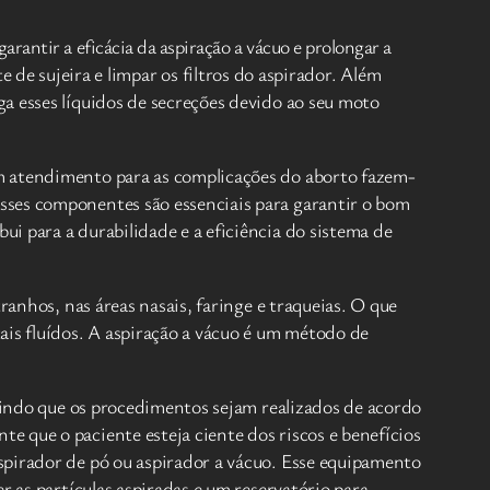
antir a eficácia da aspiração a vácuo e prolongar a
te de sujeira e limpar os filtros do aspirador. Além
a esses líquidos de secreções devido ao seu moto
am atendimento para as complicações do aborto fazem-
sses componentes são essenciais para garantir o bom
i para a durabilidade e a eficiência do sistema de
ranhos, nas áreas nasais, faringe e traqueias. O que
ais fluídos. A aspiração a vácuo é um método de
ntindo que os procedimentos sejam realizados de acordo
 que o paciente esteja ciente dos riscos e benefícios
spirador de pó ou aspirador a vácuo. Esse equipamento
r as partículas aspiradas e um reservatório para