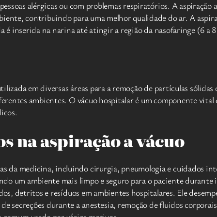
 pessoas alérgicas ou com problemas respiratórios. A aspiração 
iente, contribuindo para uma melhor qualidade do ar. A aspira
a é inserida na narina até atingir a região da nasofaringe (6 a
utilizada em diversas áreas para a remoção de partículas sólidas 
iferentes ambientes. O vácuo hospitalar é um componente vital 
dicos.
s na aspiração a vácuo
 da medicina, incluindo cirurgia, pneumologia e cuidados inte
ntindo um ambiente mais limpo e seguro para o paciente durante
uidos, detritos e resíduos em ambientes hospitalares. Ele des
 de secreções durante a anestesia, remoção de fluidos corporai
o comum usado por vários motivos.