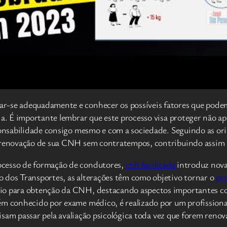
r-se adequadamente e conhecer os possíveis fatores que podem
ia. É importante lembrar que este processo visa proteger não a
sponsabilidade consigo mesmo e com a sociedade. Seguindo as or
a renovação de sua CNH sem contratempos, contribuindo assim 
ocesso de formação de condutores,
cnh facilitada
introduz novas
 dos Transportes, as alterações têm como objetivo tornar o
pr
io para obtenção da CNH, destacando aspectos importantes com
ém conhecido por exame médico, é realizado por um profissional
isam passar pela avaliação psicológica toda vez que forem reno