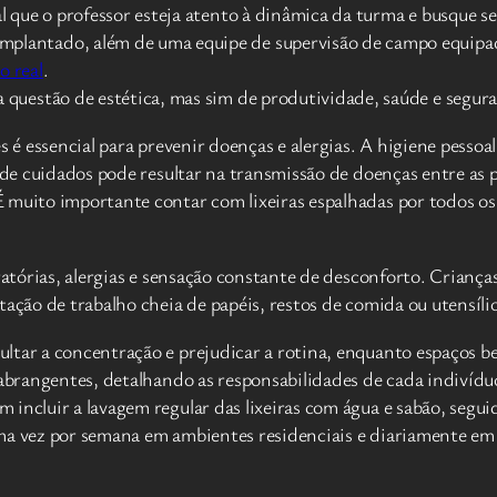
 que o professor esteja atento à dinâmica da turma e busque se
lantado, além de uma equipe de supervisão de campo equipad
o real
.
questão de estética, mas sim de produtividade, saúde e segur
mes é essencial para prevenir doenças e alergias. A higiene pe
 de cuidados pode resultar na transmissão de doenças entre as p
 muito importante contar com lixeiras espalhadas por todos os
ratórias, alergias e sensação constante de desconforto. Criança
tação de trabalho cheia de papéis, restos de comida ou utensíl
ltar a concentração e prejudicar a rotina, enquanto espaços 
e abrangentes, detalhando as responsabilidades de cada indiví
incluir a lavagem regular das lixeiras com água e sabão, segui
ma vez por semana em ambientes residenciais e diariamente em á