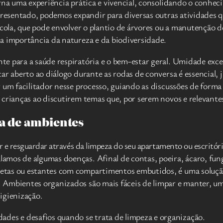
orna uma experiência prática e vivencial, consolidando o conh
apresentado, podemos expandir para diversas outras atividades 
scola, que pode envolver o plantio de árvores ou a manutenção 
a importância da natureza e da biodiversidade.
 para a saúde respiratória e o bem-estar geral. Umidade excess
ar aberto ao diálogo durante as rodas de conversa é essencial, 
 um facilitador nesse processo, guiando as discussões de forma
 crianças ao discutirem temas que, por serem novos e relevant
za de ambientes
r e resguardar através da limpeza do seu apartamento ou escritó
mos de algumas doenças. Afinal de contas, poeira, ácaro, fung
etas ou estantes com compartimentos embutidos, é uma solução
 Ambientes organizados são mais fáceis de limpar e manter, u
higienização.
ades e desafios quando se trata de limpeza e organização.