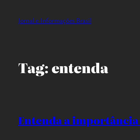
Pular
para
Jornal e Informações Brasil
o
conteúdo
Tag:
entenda
Entenda a importância