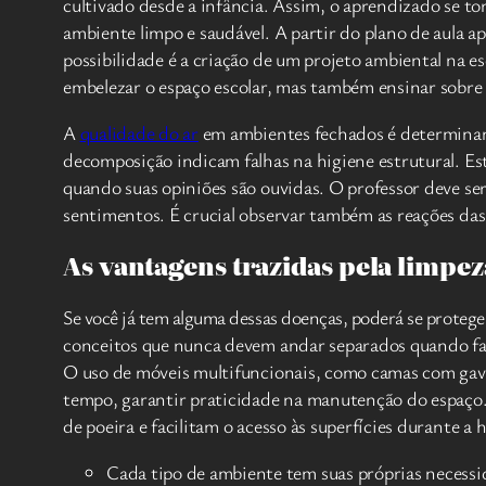
cultivado desde a infância. Assim, o aprendizado se t
ambiente limpo e saudável. A partir do plano de aula 
possibilidade é a criação de um projeto ambiental na e
embelezar o espaço escolar, mas também ensinar sobre 
A
qualidade do ar
em ambientes fechados é determinante
decomposição indicam falhas na higiene estrutural. Est
quando suas opiniões são ouvidas. O professor deve ser
sentimentos. É crucial observar também as reações das
As vantagens trazidas pela limpe
Se você já tem alguma dessas doenças, poderá se protege
conceitos que nunca devem andar separados quando fala
O uso de móveis multifuncionais, como camas com gav
tempo, garantir praticidade na manutenção do espaço.
de poeira e facilitam o acesso às superfícies durante a 
Cada tipo de ambiente tem suas próprias necessid