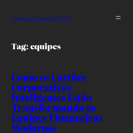
Pular
para
Jornal e Informações Brasil
o
conteúdo
Tag:
equipes
Como os Cartões
Corporativos
Inteligentes Estão
Transformando as
Equipes Financeiras
Modernas