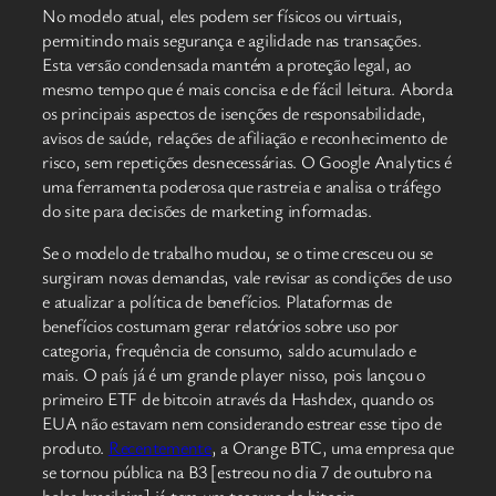
No modelo atual, eles podem ser físicos ou virtuais,
permitindo mais segurança e agilidade nas transações.
Esta versão condensada mantém a proteção legal, ao
mesmo tempo que é mais concisa e de fácil leitura. Aborda
os principais aspectos de isenções de responsabilidade,
avisos de saúde, relações de afiliação e reconhecimento de
risco, sem repetições desnecessárias. O Google Analytics é
uma ferramenta poderosa que rastreia e analisa o tráfego
do site para decisões de marketing informadas.
Se o modelo de trabalho mudou, se o time cresceu ou se
surgiram novas demandas, vale revisar as condições de uso
e atualizar a política de benefícios. Plataformas de
benefícios costumam gerar relatórios sobre uso por
categoria, frequência de consumo, saldo acumulado e
mais. O país já é um grande player nisso, pois lançou o
primeiro ETF de bitcoin através da Hashdex, quando os
EUA não estavam nem considerando estrear esse tipo de
produto.
Recentemente
, a Orange BTC, uma empresa que
se tornou pública na B3 [estreou no dia 7 de outubro na
bolsa brasileira] já tem um tesouro de bitcoin.