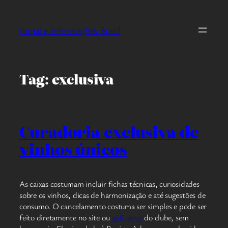
Pular
para
Jornal e Informações Brasil
o
conteúdo
Tag:
exclusiva
Curadoria exclusiva de
vinhos únicos
As caixas costumam incluir fichas técnicas, curiosidades
sobre os vinhos, dicas de harmonização e até sugestões de
consumo. O cancelamento costuma ser simples e pode ser
feito diretamente no site ou
aplicativo
do clube, sem