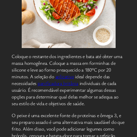
Coloque o restante dos ingredientes e bata até obter uma
massa homogênea. Coloque a massa em forminhas de
silicone e leve ao forno preaquecido a 180ºC por 20
minutos. A seleção do
aplicativo
ideal depende das
necessidades
panificadora britânia
individuais de cada
usuário. É recomendável experimentar algumas dessas
opções para determinar qual delas melhor se adequa ao
seu estilo de vida e objetivos de saúde.
O peixe é uma excelente fonte de proteínas e ômega 3, e
seu preparo assado é uma alternativa mais saudável do que
frito. Além disso, você pode adicionar legumes como
brócolis, cenoura e batata-doce para tornar a refeição