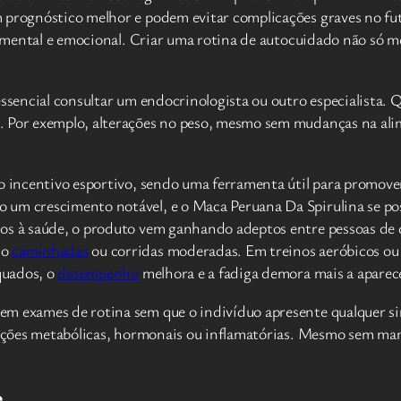
 prognóstico melhor e podem evitar complicações graves no fut
ca, mental e emocional. Criar uma rotina de autocuidado não só
essencial consultar um endocrinologista ou outro especialista. 
. Por exemplo, alterações no peso, mesmo sem mudanças na ali
do incentivo esportivo, sendo uma ferramenta útil para promove
 um crescimento notável, e o Maca Peruana Da Spirulina se p
s à saúde, o produto vem ganhando adeptos entre pessoas de dive
mo
caminhadas
ou corridas moderadas. Em treinos aeróbicos ou
quados, o
desempenho
melhora e a fadiga demora mais a aparec
em exames de rotina sem que o indivíduo apresente qualquer si
rações metabólicas, hormonais ou inflamatórias. Mesmo sem mani
e