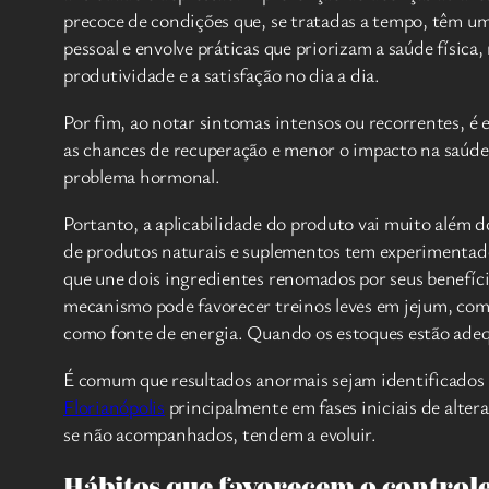
precoce de condições que, se tratadas a tempo, têm um
pessoal e envolve práticas que priorizam a saúde físi
produtividade e a satisfação no dia a dia.
Por fim, ao notar sintomas intensos ou recorrentes, é 
as chances de recuperação e menor o impacto na saúde
problema hormonal.
Portanto, a aplicabilidade do produto vai muito além 
de produtos naturais e suplementos tem experimentado
que une dois ingredientes renomados por seus benefício
mecanismo pode favorecer treinos leves em jejum, co
como fonte de energia. Quando os estoques estão ade
É comum que resultados anormais sejam identificados 
Florianópolis
principalmente em fases iniciais de alte
se não acompanhados, tendem a evoluir.
Hábitos que favorecem o control