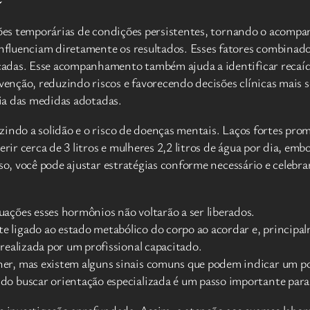
ações temporárias de condições persistentes, tornando o acomp
nfluenciam diretamente os resultados. Esses fatores combin
cadas. Esse acompanhamento também ajuda a identificar recaíd
enção, reduzindo riscos e favorecendo decisões clínicas mais 
cia das medidas adotadas.
zindo a solidão e o risco de doenças mentais. Laços fortes pr
r cerca de 3 litros e mulheres 2,2 litros de água por dia, embo
sso, você pode ajustar estratégias conforme necessário e celebr
ações esses hormônios não voltarão a ser liberados.
ligado ao estado metabólico do corpo ao acordar e, principalm
realizada por um profissional capacitado.
er, mas existem alguns sinais comuns que podem indicar um pos
do buscar orientação especializada é um passo importante para