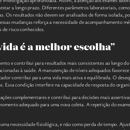
de investigação aprofundada. Assim, a atenção aos exames labo
star a longo prazo. Diferentes parâmetros laboratoriais, como
as. Os resultados não devem ser analisados de forma isolada, p
a dessas mudanças reforça a necessidade de acompanhamento mé
s de risco conhecidos.
ida é a melhor escolha”
to e contribui para resultados mais consistentes ao longo do 
acionadas à saúde. A manutenção de níveis adequados favorece
dor contribui para uma vida mais ativa e equilibrada. O desequ
os. Essa condição interfere na capacidade de resposta do organ
ções complementares e contribui para decisões mais assertivas
 momento adequado para uma nova coleta. A repetição do exame p
 uma necessidade fisiológica, e não como perda de tempo. Ajus