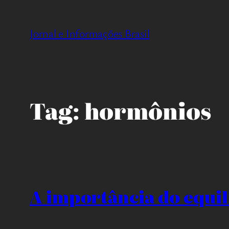
Pular
para
Jornal e Informações Brasil
o
conteúdo
Tag:
hormônios
A importância do equi