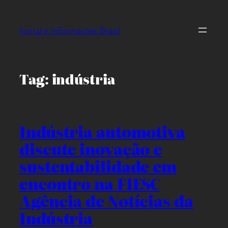
Pular
para
Jornal e Informações Brasil
o
conteúdo
Tag:
indústria
Indústria automotiva
discute inovação e
sustentabilidade em
encontro na FIESC
Agência de Notícias da
Indústria