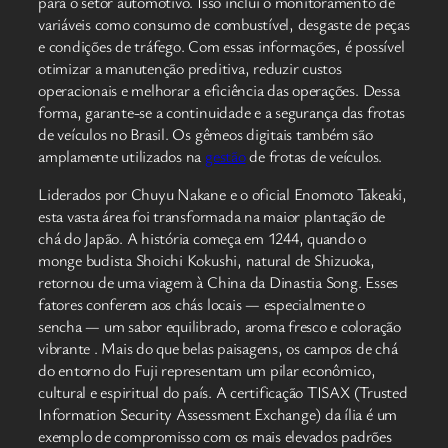
para o setor automotivo. Isso inclui o monitoramento de
variáveis como consumo de combustível, desgaste de peças
e condições de tráfego. Com essas informações, é possível
otimizar a manutenção preditiva, reduzir custos
operacionais e melhorar a eficiência das operações. Dessa
forma, garante-se a continuidade e a segurança das frotas
de veículos no Brasil. Os gêmeos digitais também são
amplamente utilizados na
gestão
de frotas de veículos.
Liderados por Chuyu Nakane e o oficial Enomoto Takeaki,
esta vasta área foi transformada na maior plantação de
chá do Japão. A história começa em 1244, quando o
monge budista Shoichi Kokushi, natural de Shizuoka,
retornou de uma viagem à China da Dinastia Song. Esses
fatores conferem aos chás locais — especialmente o
sencha — um sabor equilibrado, aroma fresco e coloração
vibrante . Mais do que belas paisagens, os campos de chá
do entorno do Fuji representam um pilar econômico,
cultural e espiritual do país. A certificação TISAX (Trusted
Information Security Assessment Exchange) da ília é um
exemplo de compromisso com os mais elevados padrões