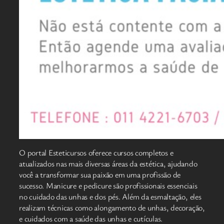
O portal Esteticursos oferece cursos completos e
atualizados nas mais diversas áreas da estética, ajudando
você a transformar sua paixão em uma profissão de
sucesso. Manicure e pedicure são profissionais essenciais
no cuidado das unhas e dos pés. Além da esmaltação, eles
realizam técnicas como alongamento de unhas, decoração,
e cuidados com a saúde das unhas e cutículas.