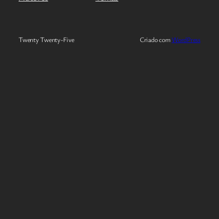
Twenty Twenty-Five
Criado com
WordPress