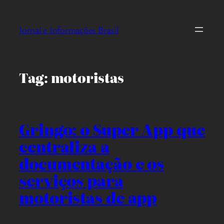
Pular
para
Jornal e Informações Brasil
o
conteúdo
Tag:
motoristas
Gringo: o Super App que
centraliza a
documentação e os
serviços para
motoristas de app