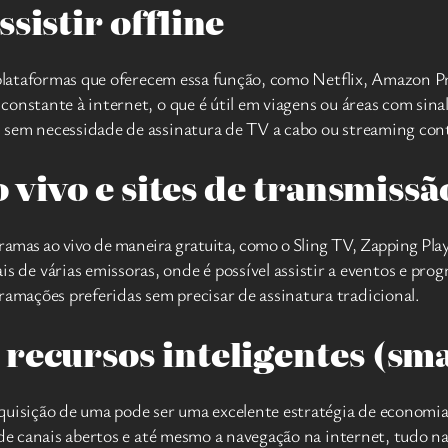
sistir offline
e plataformas que oferecem essa função, como Netflix, Amazon P
onstante à internet, o que é útil em viagens ou áreas com sina
 sem necessidade de assinatura de TV a cabo ou streaming con
o vivo e sites de transmissã
ramas ao vivo de maneira gratuita, como o Sling TV, Zapping Play,
s de várias emissoras, onde é possível assistir a eventos e pro
mações preferidas sem precisar de assinatura tradicional.
recursos inteligentes (sm
quisição de uma pode ser uma excelente estratégia de economia 
 de canais abertos e até mesmo a navegação na internet, tudo na