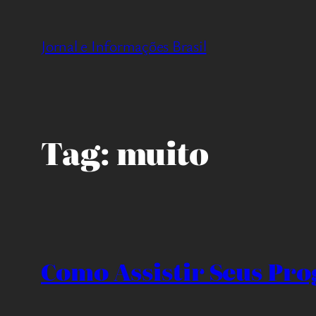
Pular
para
Jornal e Informações Brasil
o
conteúdo
Tag:
muito
Como Assistir Seus Pr