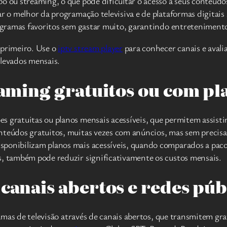
bo ou streaming, o que pode dificultar o acesso a seus conteú
ar o melhor da programação televisiva e de plataformas digitais
programas favoritos sem gastar muito, garantindo entreteniment
 primeiro. Use o
iptv stream player
para conhecer canais e avali
elevados mensais.
eaming gratuitos ou com pl
 gratuitas ou planos mensais acessíveis, que permitem assistir
nteúdos gratuitos, muitas vezes com anúncios, mas sem precisa
ponibilizam planos mais acessíveis, quando comparados a pacot
s, também pode reduzir significativamente os custos mensais.
canais abertos e redes púb
gramas de televisão através de canais abertos, que transmitem gr