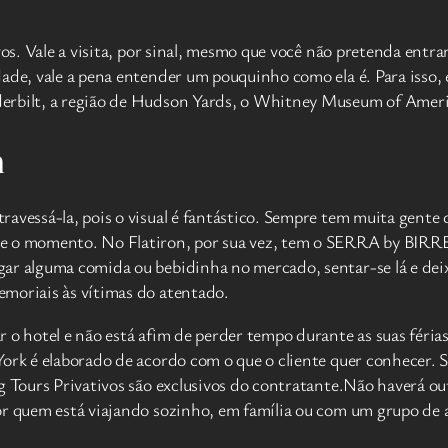
ivos. Vale a visita, por sinal, mesmo que você não pretenda ent
de, vale a pena entender um pouquinho como ela é. Para isso, é 
erbilt, a região de Hudson Yards, o Whitney Museum of Americ
n
ravessá-la, pois o visual é fantástico. Sempre tem muita gente
re o momento. No Flatiron, por sua vez, tem o SERRA by BIRR
ar alguma comida ou bebidinha no mercado, sentar-se lá e dei
emoriais às vítimas do atentado.
 o hotel e não está afim de perder tempo durante as suas férias
York é elaborado de acordo com o que o cliente quer conhecer. 
ng Tours Privativos são exclusivos do contratante.Não haverá o
or quem está viajando sozinho, em família ou com um grupo de 