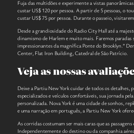
Fuja das multidões e experimente a vistas panorâmicas 
custar US$ 120 por pessoa. A partir de 5 pessoas, o tou
custar US$ 75 por pessoa. Durante o passeio, visitarem
Desde a grandiosidade do Radio City Hall até a majest
dinamismo de Harlem e muito mais. Faremos paradas sig
impressionantes da magnífica Ponte do Brooklyn.” Dent
Center, Flat Iron Building, Catedral de São Patrício.
Veja as nossas avaliaçõ
Deixe a Partiu New York cuidar de todos os detalhes, 
especializados e veículos confortáveis, sua jornada pel
personalizada. Nova York é uma cidade de sonhos, reple
e uma narração em português, a Partiu New York oferec
As corridas costumam ser mais caras que as passagens d
Independentemente do destino ou da companhia aérea,