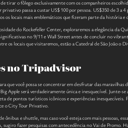
de tirar o fôlego exclusivamente com os companheiros escolhidos
r privativo passa a custar US$ 100 por pessoa. US$350 de 3 a 4 p
os os locais mais emblemáticos que fizeram parte da história e 
osidade do Rockefeller Center, exploraremos a elegância da Qui
nificativas no 9/11 e Wall Street antes de concluir no vibran
re os locais que visitaremos, estão a Catedral de São João o D
es no Tripadvisor
para que você possa se concentrar em desfrutar das maravilhas 
a Big Apple será verdadeiramente única e inesquecível. Junte-se
ta de pontos turísticos icônicos e experiências inesquecíveis. 
e o City Tour Privativo.
e ônibus e shuttle, mas caso você esteja com mais pessoas, essa
 sugiro fazer pesquisas com antecedência no Vai de Promo. H