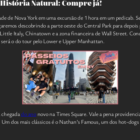
istória Natural: Compre já!
ade de Nova York em uma excursão de 1 hora em um pedicab. Sent
eçaremos descobrindo a parte oeste do Central Park para depois
Little Italy, Chinatown e a zona financeira de Wall Street. Co
 será o do tour pelo Lower e Upper Manhattan.
a chegada
do ano
novo na Times Square. Vale a pena providenci
r. Um dos mais clássicos é o Nathan’s Famous, um dos hot-dogs 