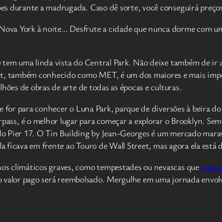
es durante a madrugada. Caso dê sorte, você conseguirá preço
ova York à noite… Desfrute a cidade que nunca dorme com um g
 tem uma linda vista do Central Park. Não deixe também de ir a
, também conhecido como MET, é um dos maiores e mais impor
hões de obras de arte de todas as épocas e culturas.
e for para conhecer o Luna Park, parque de diversões à beira do
 é o melhor lugar para começar a explorar o Brooklyn. Sem 
 do Pier 17. O Tin Building by Jean-Georges é um mercado marav
la ficava em frente ao Touro de Wall Street, mas agora ela está 
os climáticos graves, como tempestades ou nevascas que
trans
a, o valor pago será reembolsado. Mergulhe em uma jornada envo