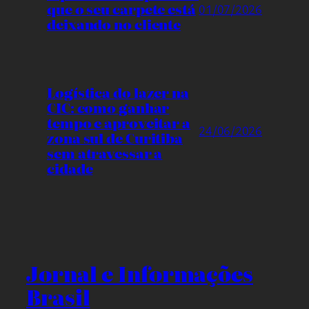
que o seu carpete está
01/07/2026
deixando no cliente
Logística do lazer na
CIC: como ganhar
tempo e aproveitar a
24/06/2026
zona sul de Curitiba
sem atravessar a
cidade
Jornal e Informações
Brasil