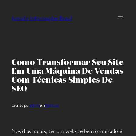
Pular
para
Jornal e Informações Brasil
o
conteúdo
Como Transformar Seu Site
Em Uma Máquina De Vendas
Com Técnicas Simples De
SEO
Escrito por
admin
em
Notícias
Nos dias atuais, ter um website bem otimizado é