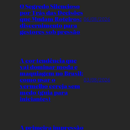
O Segredo Silencioso
por Trás das Decisões
que Mudam Roteiros:
06/08/2026
discernimento para
gestores sob pressão
A cor tendência que
vai dominar moda e
maquiagem no Brasil:
como usar o
03/08/2026
vermelho cereja sem
medo (guia para
iniciantes)
A primeira impressão