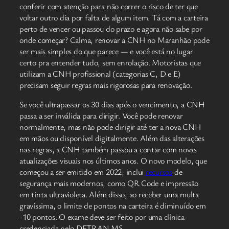
conferir com atenção para não correr o risco de ter que
voltar outro dia por falta de algum item. Tá com a carteira
perto de vencer ou passou do prazo e agora não sabe por
onde começar? Calma, renovar a CNH no Maranhão pode
ser mais simples do que parece — e você está no lugar
certo pra entender tudo, sem enrolação. Motoristas que
utilizam a CNH profissional (categorias C, D e E)
precisam seguir regras mais rigorosas para renovação.
Se você ultrapassar os 30 dias após o vencimento, a CNH
passa a ser inválida para dirigir. Você pode renovar
normalmente, mas não pode dirigir até ter a nova CNH
em mãos ou disponível digitalmente. Além das alterações
nas regras, a CNH também passou a contar com novas
atualizações visuais nos últimos anos. O novo modelo, que
começou a ser emitido em 2022, inclui
recursos
de
segurança mais modernos, como QR Code e impressão
em tinta ultravioleta. Além disso, ao receber uma multa
gravíssima, o limite de pontos na carteira é diminuído em
-10 pontos. O exame deve ser feito por uma clínica
credenciada pelo DETRAN MS.