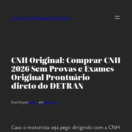
Pular
para
Jornal e Informações Brasil
o
conteúdo
CNH Original: Comprar CNH
2026 Sem Provas e Exames
Original Prontuário
direto do DETRAN
Escrito por
admin
em
Notícias
Caso o motorista seja pego dirigindo com a CNH