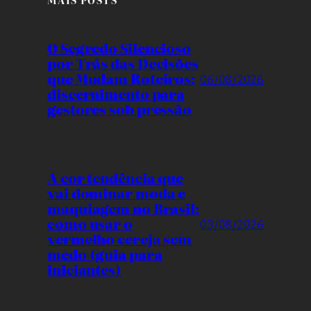
MAIS POSTS
O Segredo Silencioso
por Trás das Decisões
que Mudam Roteiros:
06/08/2026
discernimento para
gestores sob pressão
A cor tendência que
vai dominar moda e
maquiagem no Brasil:
como usar o
03/08/2026
vermelho cereja sem
medo (guia para
iniciantes)