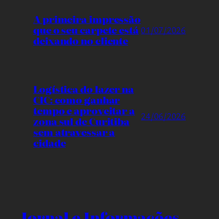
A primeira impressão
que o seu carpete está
01/07/2026
deixando no cliente
Logística do lazer na
CIC: como ganhar
tempo e aproveitar a
24/06/2026
zona sul de Curitiba
sem atravessar a
cidade
Jornal e Informações