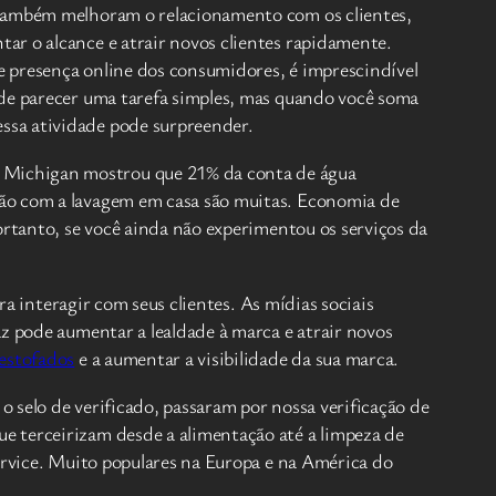
s também melhoram o relacionamento com os clientes,
ar o alcance e atrair novos clientes rapidamente.
te presença online dos consumidores, é imprescindível
de parecer uma tarefa simples, mas quando você soma
ssa atividade pode surpreender.
 Michigan mostrou que 21% da conta de água
ção com a lavagem em casa são muitas. Economia de
ortanto, se você ainda não experimentou os serviços da
ra interagir com seus clientes. As mídias sociais
az pode aumentar a lealdade à marca e atrair novos
 estofados
e a aumentar a visibilidade da sua marca.
o selo de verificado, passaram por nossa verificação de
e terceirizam desde a alimentação até a limpeza de
service. Muito populares na Europa e na América do