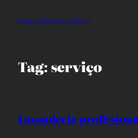
Pular
para
Jornal e Informações Brasil
o
conteúdo
Tag:
serviço
Lavanderia profissional