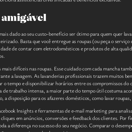
 amigável
is dado ao seu custo-benefício ser ótimo para quem quer lavar 
ceirizado. Basta que você entregue as roupas (ou peça o serviço
ade de contar com eletrodomésticos e produtos de alta qualida
os.
mais difíceis nas roupas. Esse cuidado com cada mancha tamb
rante a lavagem. As lavanderias profissionais trazem muitos be
lar o tempo e disponibilizar horários entre os compromissos do d
de trabalho intensa, a maior parte do tempo útil costuma aconte
 a disposição para os afazeres domésticos, como lavar roupas, 
cebook Insights e ferramentas de e-mail marketing para analis
 cliques em anúncios, conversões e feedback dos clientes. Por f
 toda a diferença no sucesso do seu negócio. Comparar o desem