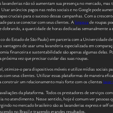
, as lavanderias não só aumentam sua presença no mercado, ma
Usar anúncios pagos nas redes sociais e no Google pode aument
etapas cruciais para o sucesso dessas campanhas. Com a crescen
ade para se conectar com seus clientes. A
limpeza
de roupas po
e dobrando, a quantidade de horas dedicadas semanalmente a e
o do Estado de São Paulo) em parceria com a Universidade de
as vantagens de usar uma lavanderia especializada em compara
omia financeira e sustentabilidade são apenas algumas delas. P
a próxima vez que precisar cuidar das suas roupas.
, otimize-o para dispositivos móveis e utilize mídias sociais pa
 com seus clientes. Utilizar essas plataformas de maneira efic
a construir um relacionamento mais forte com os clientes
lavar
avaliações da plataforma. Todos os prestadores de serviços com 
ia no atendimento. Nesse sentido, hoje é comum ver pessoas qu
gindo no mercado brasileiro são as lavanderias express e self 
scendo no Brasil e trazendo grandes resultados.