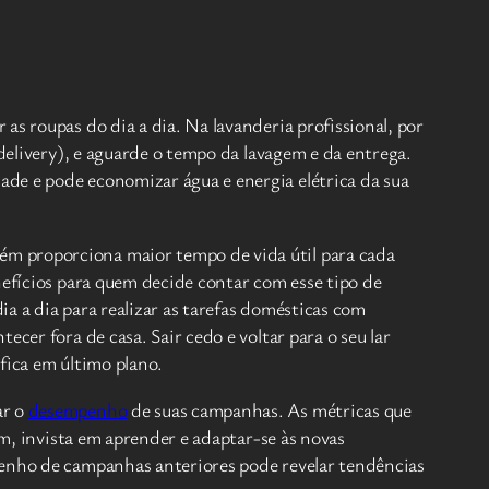
as roupas do dia a dia. Na lavanderia profissional, por
 delivery), e aguarde o tempo da lavagem e da entrega.
de e pode economizar água e energia elétrica da sua
ém proporciona maior tempo de vida útil para cada
nefícios para quem decide contar com esse tipo de
ia a dia para realizar as tarefas domésticas com
cer fora de casa. Sair cedo e voltar para o seu lar
fica em último plano.
ar o
desempenho
de suas campanhas. As métricas que
im, invista em aprender e adaptar-se às novas
penho de campanhas anteriores pode revelar tendências