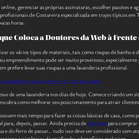
line, gerenciar as próprias assinaturas, escolher pacotes e ag
ofissionais de Costureira especializada em trajes típicos em T
ucas horas.
 que Coloca a Doutores da Web à Frente
nizar os vários tipos de materiais, tais como roupas de banho e
seu empreendimento pode ser muito proveitoso, especialmente 
m prefere levar suas roupas a uma lavanderia profissional.
ucesso de uma lavanderia nos dias de hoje. Comece criando um s
 descubra como melhorar seu posicionamento para atrair clientes
ossuem mais tempo para fazer as coisas básicas de casa, como po
al para, depois, passar. Ainda precisa de
dinheiro
para comprar s
gua e do ferro de passar… tudo isso deve ser considerado com a
rciona assistências diversificadas e benefícios exclusivos.