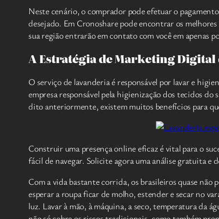
Neste cenário, o comprador pode efetuar o pagamento on
desejado. Em Cronoshare pode encontrar os melhores pr
sua região entrarão em contato com você em apenas po
A Estratégia de Marketing Digital
O serviço de lavanderia é responsável por lavar e higie
empresa responsável pela higienização dos tecidos do 
dito anteriormente, existem muitos benefícios para que
Construir uma presença online eficaz é vital para o s
fácil de navegar. Solicite agora uma análise gratuita e
Com a vida bastante corrida, os brasileiros quase não p
esperar a roupa ficar de molho, estender e secar no var
luz. Lavar à mão, à máquina, a seco, temperatura da á
não só cobre os riscos tradicionais, como também propo