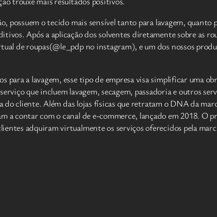
ção trouxe mais resultados positivos.
dão, possuem o tecido mais sensível tanto para lavagem, quanto 
tivos. Após a aplicação dos solventes diretamente sobre as roup
rtual de roupas(@le_pdp no instagram), e um dos nossos produt
s para a lavagem, esse tipo de empresa visa simplificar uma obr
serviço que incluem lavagem, secagem, passadoria e outros serv
 dia do cliente. Além das lojas físicas que retratam o DNA da
ram a contar com o canal de e-commerce, lançado em 2018. O p
ientes adquiram virtualmente os serviços oferecidos pela marc