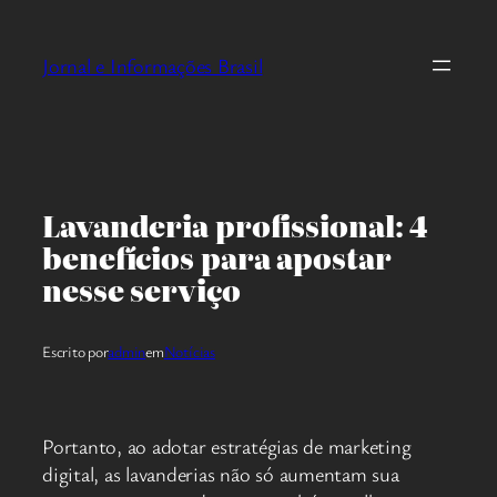
Pular
para
Jornal e Informações Brasil
o
conteúdo
Lavanderia profissional: 4
benefícios para apostar
nesse serviço
Escrito por
admin
em
Notícias
Portanto, ao adotar estratégias de marketing
digital, as lavanderias não só aumentam sua