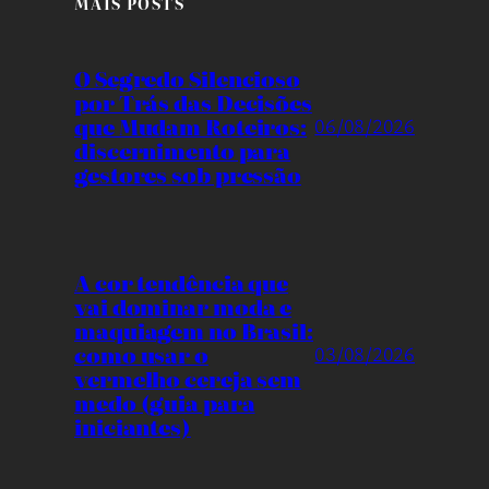
MAIS POSTS
O Segredo Silencioso
por Trás das Decisões
que Mudam Roteiros:
06/08/2026
discernimento para
gestores sob pressão
A cor tendência que
vai dominar moda e
maquiagem no Brasil:
como usar o
03/08/2026
vermelho cereja sem
medo (guia para
iniciantes)