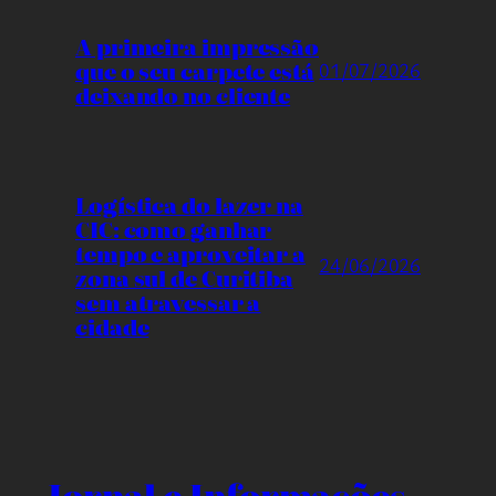
A primeira impressão
que o seu carpete está
01/07/2026
deixando no cliente
Logística do lazer na
CIC: como ganhar
tempo e aproveitar a
24/06/2026
zona sul de Curitiba
sem atravessar a
cidade
Jornal e Informações